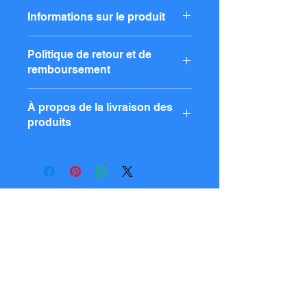
Informations sur le produit
Saisissez les détails du produit, tels
Politique de retour et de
que la taille, le matériau et les
remboursement
instructions, ainsi que les
caractéristiques du produit et les
Indiquez votre politique de retour et
points recommandés.
À propos de la livraison des
de remboursement. Expliquez la
produits
procédure suivie si un client est
insatisfait d'un produit ou en cas de
Saisissez les informations relatives à
défaut. Cela contribuera à instaurer
la livraison de vos produits,
un climat de confiance et à rassurer
notamment les zones de livraison, les
vos clients lors de leurs achats.
frais, les délais de livraison,
l'emballage, etc. Des informations
​お問い合わせ
d'expédition claires renforceront la
confiance de vos clients et les
メールアドレス
rassureront lors de leurs achats.
件名