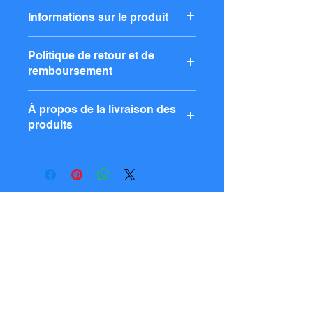
Informations sur le produit
Saisissez les détails du produit, tels
Politique de retour et de
que la taille, le matériau et les
remboursement
instructions, ainsi que les
caractéristiques du produit et les
Indiquez votre politique de retour et
points recommandés.
À propos de la livraison des
de remboursement. Expliquez la
produits
procédure suivie si un client est
insatisfait d'un produit ou en cas de
Saisissez les informations relatives à
défaut. Cela contribuera à instaurer
la livraison de vos produits,
un climat de confiance et à rassurer
notamment les zones de livraison, les
vos clients lors de leurs achats.
frais, les délais de livraison,
l'emballage, etc. Des informations
​お問い合わせ
d'expédition claires renforceront la
confiance de vos clients et les
メールアドレス
rassureront lors de leurs achats.
件名