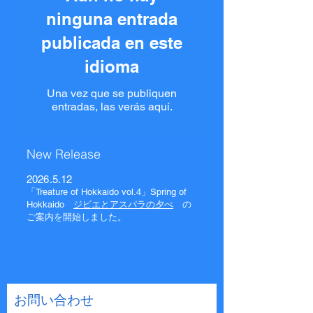
ninguna entrada
publicada en este
idioma
Una vez que se publiquen
entradas, las verás aquí.
​New Release
2026.5.12
​「Treature of Hokkaido vol.4」Spring of
Hokkaido
ジビエとアスパラの夕べ
の
ご案内を開始しました。
​お問い合わせ