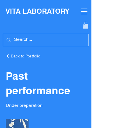
VITA LABORATORY
Back to Portfolio
Past
performance
Under preparation